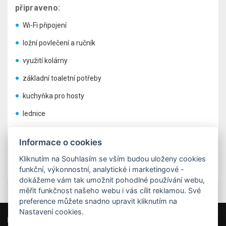
připraveno:
Wi-Fi připojení
ložní povlečení a ručník
využití kolárny
základní toaletní potřeby
kuchyňka pro hosty
lednice
Za poplatek si můžete nabídnout:
Informace o cookies
minibar na soukromých pokojích
Kliknutím na Souhlasím se vším budou uloženy cookies
funkční, výkonnostní, analytické i marketingové -
dokážeme vám tak umožnit pohodlné používání webu,
měřit funkčnost našeho webu i vás cílit reklamou. Své
preference můžete snadno upravit kliknutím na
Nastavení cookies.
Hostel CMYK
Pivovarská 3, 400 01 Ústí nad Labem