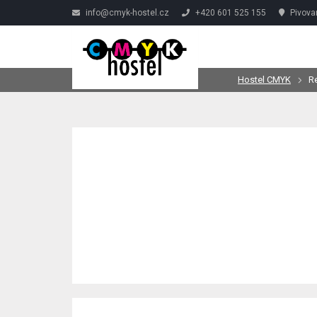
info@cmyk-hostel.cz
+420 601 525 155
Pivova
Hostel CMYK
R